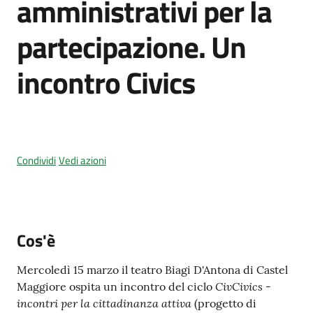
amministrativi per la
partecipazione. Un
Amministrazione
incontro Civics
trasparente
Tutti
gli
argomenti...
Condividi
Vedi azioni
Seguici
su
Cos'è
Mercoledì 15 marzo il teatro Biagi D'Antona di Castel
CivCivics -
Maggiore ospita un incontro del ciclo
incontri per la cittadinanza attiva
(progetto di