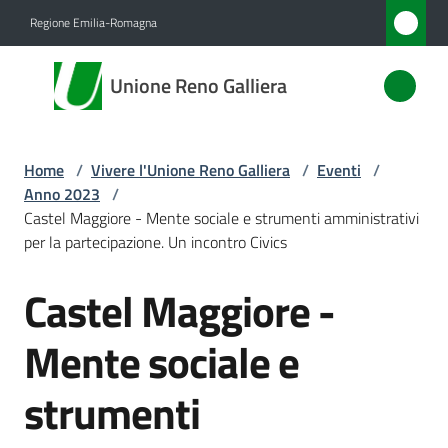
Vai al contenuto
Vai alla navigazione
Vai al footer
Regione Emilia-Romagna
Unione
Unione Reno Galliera
Reno
Galliera
Home
/
Vivere l'Unione Reno Galliera
/
Eventi
/
Anno 2023
/
Amministrazione
Castel Maggiore - Mente sociale e strumenti amministrativi
per la partecipazione. Un incontro Civics
Novità
Castel Maggiore -
Salta al contenuto
Servizi
Mente sociale e
Vivere
strumenti
l'Unione
Menu selezionato