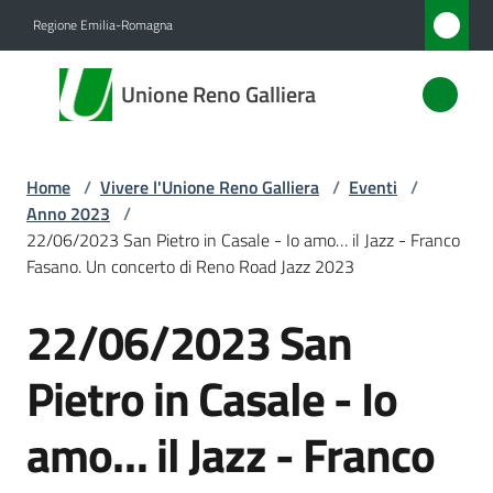
Vai al contenuto
Vai alla navigazione
Vai al footer
Regione Emilia-Romagna
Unione
Unione Reno Galliera
Reno
Galliera
Home
/
Vivere l'Unione Reno Galliera
/
Eventi
/
Anno 2023
/
Amministrazione
22/06/2023 San Pietro in Casale - Io amo… il Jazz - Franco
Fasano. Un concerto di Reno Road Jazz 2023
Novità
22/06/2023 San
Salta al contenuto
Servizi
Pietro in Casale - Io
Vivere
amo… il Jazz - Franco
l'Unione
Menu selezionato