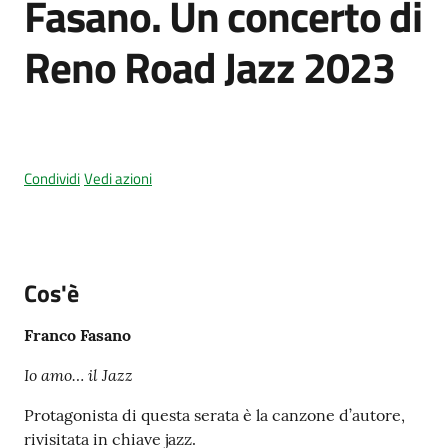
Fasano. Un concerto di
Reno Road Jazz 2023
Amministrazione
trasparente
Tutti
Condividi
Vedi azioni
gli
argomenti...
Cos'è
Seguici
su
Franco Fasano
Io amo… il Jazz
Protagonista di questa serata è la canzone d’autore,
rivisitata in chiave jazz.