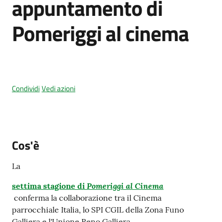
appuntamento di
Pomeriggi al cinema
Amministrazione
trasparente
Tutti
Condividi
Vedi azioni
gli
argomenti...
Cos'è
Seguici
su
La
Pomeriggi al Cinema
settima stagione di
conferma la collaborazione tra il Cinema
parrocchiale Italia, lo SPI CGIL della Zona Funo
Galliera e l'Unione Reno Galliera.