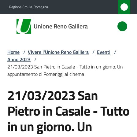
Vai al contenuto
Vai alla navigazione
Vai al footer
Regione Emilia-Romagna
Unione
Unione Reno Galliera
Reno
Galliera
Home
/
Vivere l'Unione Reno Galliera
/
Eventi
/
Anno 2023
/
Amministrazione
21/03/2023 San Pietro in Casale - Tutto in un giorno. Un
appuntamento di Pomeriggi al cinema
Novità
21/03/2023 San
Salta al contenuto
Servizi
Pietro in Casale - Tutto
Vivere
in un giorno. Un
l'Unione
Menu selezionato