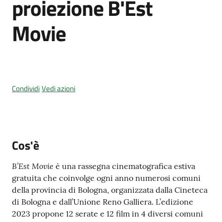
proiezione B'Est
Movie
Amministrazione
trasparente
Tutti
Condividi
Vedi azioni
gli
argomenti...
Cos'è
Seguici
su
B’Est Movie
è una rassegna cinematografica estiva
gratuita che coinvolge ogni anno numerosi comuni
della provincia di Bologna, organizzata dalla Cineteca
di Bologna e dall’Unione Reno Galliera. L’edizione
2023 propone 12 serate e 12 film in 4 diversi comuni