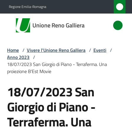
Vai al contenuto
Vai alla navigazione
Vai al footer
Regione Emilia-Romagna
Unione
Unione Reno Galliera
Reno
Galliera
Home
/
Vivere l'Unione Reno Galliera
/
Eventi
/
Anno 2023
/
Amministrazione
18/07/2023 San Giorgio di Piano - Terraferma. Una
proiezione B'Est Movie
Novità
18/07/2023 San
Salta al contenuto
Servizi
Giorgio di Piano -
Vivere
Terraferma. Una
l'Unione
Menu selezionato