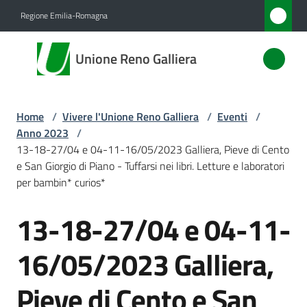
Vai al contenuto
Vai alla navigazione
Vai al footer
Regione Emilia-Romagna
Unione
Unione Reno Galliera
Reno
Galliera
Home
/
Vivere l'Unione Reno Galliera
/
Eventi
/
Anno 2023
/
Amministrazione
13-18-27/04 e 04-11-16/05/2023 Galliera, Pieve di Cento
e San Giorgio di Piano - Tuffarsi nei libri. Letture e laboratori
per bambin* curios*
Novità
13-18-27/04 e 04-11-
Salta al contenuto
Servizi
16/05/2023 Galliera,
Vivere
l'Unione
Pieve di Cento e San
Menu selezionato