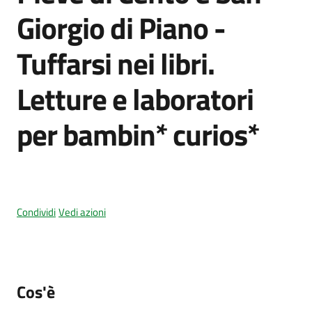
Giorgio di Piano -
Tuffarsi nei libri.
Amministrazione
trasparente
Letture e laboratori
Tutti
per bambin* curios*
gli
argomenti...
Seguici
Condividi
Vedi azioni
su
Cos'è