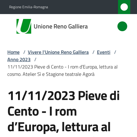
Vai al contenuto
Vai alla navigazione
Vai al footer
Regione Emilia-Romagna
Unione
Unione Reno Galliera
Reno
Galliera
Home
/
Vivere l'Unione Reno Galliera
/
Eventi
/
Anno 2023
/
Amministrazione
11/11/2023 Pieve di Cento - I rom d’Europa, lettura al
cosmo. Atelier Sì e Stagione teatrale Agorà
Novità
11/11/2023 Pieve di
Salta al contenuto
Servizi
Cento - I rom
Vivere
d’Europa, lettura al
l'Unione
Menu selezionato