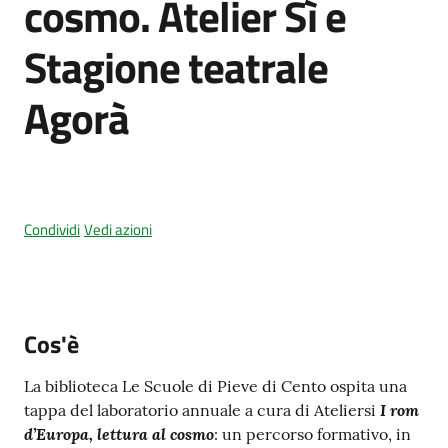
cosmo. Atelier Sì e
Stagione teatrale
Amministrazione
Agorà
trasparente
Tutti
gli
argomenti...
Condividi
Vedi azioni
Seguici
su
Cos'è
La biblioteca Le Scuole di Pieve di Cento ospita una
I rom
tappa del laboratorio annuale a cura di Ateliersi
d’Europa, lettura al cosmo
: un percorso formativo, in