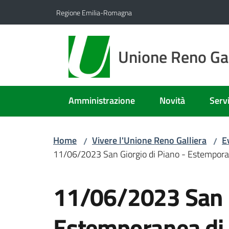
Vai al contenuto
Vai alla navigazione
Vai al footer
Regione Emilia-Romagna
Unione Reno Gal
Amministrazione
Novità
Servi
Home
Vivere l'Unione Reno Galliera
E
/
/
11/06/2023 San Giorgio di Piano - Estemporanea
Salta al contenuto
11/06/2023 San G
Estemporanea di p