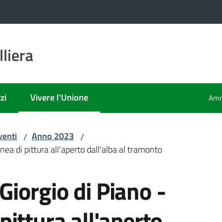
liera
zi
Vivere l'Unione
Amm
Menu selezionato
venti
Anno 2023
/
/
 di pittura all'aperto dall'alba al tramonto
iorgio di Piano -
ittura all'aperto