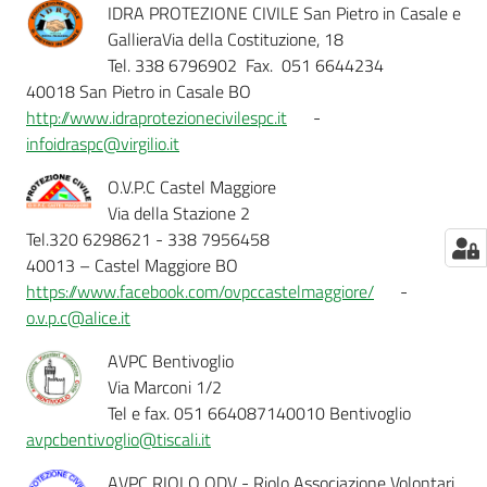
IDRA PROTEZIONE CIVILE San Pietro in Casale e
GallieraVia della Costituzione, 18
Tel. 338 6796902 Fax. 051 6644234
40018 San Pietro in Casale BO
http://www.idraprotezionecivilespc.it
-
infoidraspc@virgilio.it
O.V.P.C Castel Maggiore
Via della Stazione 2
Tel.320 6298621 - 338 7956458
40013 – Castel Maggiore BO
https://www.facebook.com/ovpccastelmaggiore/
-
o.v.p.c@alice.it
AVPC Bentivoglio
Via Marconi 1/2
Tel e fax. 051 664087140010 Bentivoglio
avpcbentivoglio@tiscali.it
AVPC RIOLO ODV - Riolo Associazione Volontari