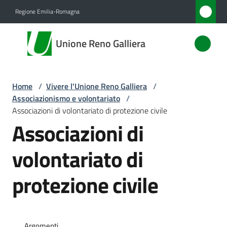
Vai al contenuto
Vai alla navigazione
Vai al footer
Regione Emilia-Romagna
Unione
Unione Reno Galliera
Reno
Galliera
Home
/
Vivere l'Unione Reno Galliera
/
Associazionismo e volontariato
/
Amministrazione
Associazioni di volontariato di protezione civile
Associazioni di
Novità
volontariato di
Servizi
protezione civile
Vivere
l'Unione
Menu selezionato
Argomenti