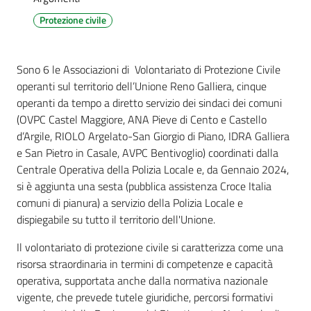
Protezione civile
Amministrazione
Sono 6 le Associazioni di Volontariato di Protezione Civile
trasparente
operanti sul territorio dell’Unione Reno Galliera, cinque
operanti da tempo a diretto servizio dei sindaci dei comuni
Tutti
(OVPC Castel Maggiore, ANA Pieve di Cento e Castello
gli
d’Argile, RIOLO Argelato-San Giorgio di Piano, IDRA Galliera
argomenti...
e San Pietro in Casale, AVPC Bentivoglio) coordinati dalla
Centrale Operativa della Polizia Locale e, da Gennaio 2024,
si è aggiunta una sesta (pubblica assistenza Croce Italia
comuni di pianura) a servizio della Polizia Locale e
Seguici
dispiegabile su tutto il territorio dell'Unione.
su
Il volontariato di protezione civile si caratterizza come una
risorsa straordinaria in termini di competenze e capacità
operativa, supportata anche dalla normativa nazionale
vigente, che prevede tutele giuridiche, percorsi formativi