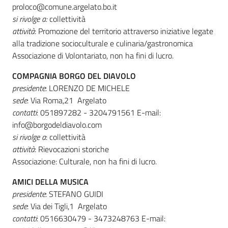
proloco@comune.argelato.bo.it
si rivolge a
:
collettività
attività
: Promozione del territorio attraverso iniziative legate
Amministrazione
alla tradizione socioculturale e culinaria/gastronomica
trasparente
Associazione di Volontariato, non ha fini di lucro.
COMPAGNIA BORGO DEL DIAVOLO
Tutti
presidente
: LORENZO DE MICHELE
gli
sede
: Via Roma,21 Argelato
argomenti...
contatti
: 051897282 - 3204791561 E-mail:
info@borgodeldiavolo.com
si rivolge a
: collettività
attività
: Rievocazioni storiche
Seguici
Associazione: Culturale, non ha fini di lucro.
su
AMICI DELLA MUSICA
presidente
: STEFANO GUIDI
sede
: Via dei Tigli,1 Argelato
contatti
: 0516630479 - 3473248763 E-mail: