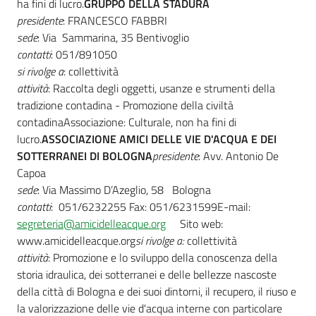
ha fini di lucro.
GRUPPO DELLA STADURA
presidente
: FRANCESCO FABBRI
sede
: Via Sammarina, 35 Bentivoglio
contatti
: 051/891050
si rivolge a
: collettività
attività
: Raccolta degli oggetti, usanze e strumenti della
tradizione contadina - Promozione della civiltà
contadinaAssociazione: Culturale, non ha fini di
lucro.
ASSOCIAZIONE AMICI DELLE VIE D'ACQUA E DEI
SOTTERRANEI DI BOLOGNA
presidente
: Avv. Antonio De
Capoa
sede
: Via Massimo D’Azeglio, 58 Bologna
contatti
: 051/6232255 Fax: 051/6231599E-mail:
segreteria@amicidelleacque.org
Sito web:
www.amicidelleacque.org
si rivolge a:
collettività
attività
: Promozione e lo sviluppo della conoscenza della
storia idraulica, dei sotterranei e delle bellezze nascoste
della città di Bologna e dei suoi dintorni, il recupero, il riuso e
la valorizzazione delle vie d'acqua interne con particolare