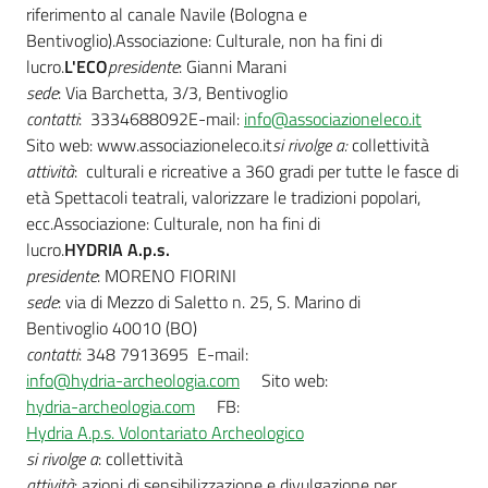
riferimento al canale Navile (Bologna e
Bentivoglio).Associazione: Culturale, non ha fini di
lucro.
L'ECO
presidente
: Gianni Marani
sede
: Via Barchetta, 3/3, Bentivoglio
contatti
: 3334688092E-mail:
info@associazioneleco.it
Sito web: www.associazioneleco.it
si rivolge a:
collettività
attività
: culturali e ricreative a 360 gradi per tutte le fasce di
età Spettacoli teatrali, valorizzare le tradizioni popolari,
ecc.Associazione: Culturale, non ha fini di
lucro.
HYDRIA A.p.s.
presidente
: MORENO FIORINI
sede
: via di Mezzo di Saletto n. 25, S. Marino di
Bentivoglio 40010 (BO)
contatti
: 348 7913695 E-mail:
info@hydria-archeologia.com
Sito web:
hydria-archeologia.com
FB:
Hydria A.p.s. Volontariato Archeologico
si rivolge a
: collettività
attività
: azioni di sensibilizzazione e divulgazione per