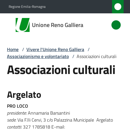
Vai al contenuto
Vai alla navigazione
Vai al footer
Regione Emilia-Romagna
Unione
Unione Reno Galliera
Reno
Galliera
Home
/
Vivere l'Unione Reno Galliera
/
Associazionismo e volontariato
/
Associazioni culturali
Amministrazione
Associazioni culturali
Novità
Argelato
Servizi
PRO LOCO
Vivere
presidente
: Annamaria Barsantini
l'Unione
sede
: Via F.lli Cervi, 3 c/o Palazzina Municipale Argelato
Menu selezionato
contatti
: 327 1785818 E-mail: