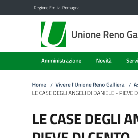
Vai al contenuto
Vai alla navigazione
Vai al footer
Regione Emilia-Romagna
Unione Reno Gal
Amministrazione
Novità
Servi
Home
Vivere l'Unione Reno Galliera
A
/
/
LE CASE DEGLI ANGELI DI DANIELE - PIEVE 
Salta al contenuto
LE CASE DEGLI A
PIEVE DI CENTO