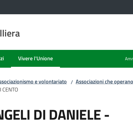
liera
zi
Vivere l'Unione
Amm
Menu selezionato
ssociazionismo e volontariato
Associazioni che operano
/
DI CENTO
NGELI DI DANIELE -