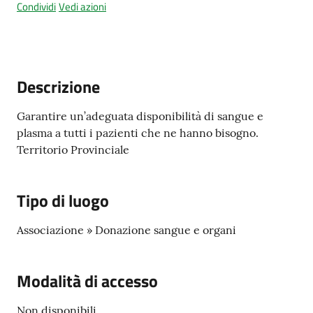
Condividi
Vedi azioni
Amministrazione
trasparente
Descrizione
Tutti
Garantire un’adeguata disponibilità di sangue e
gli
plasma a tutti i pazienti che ne hanno bisogno.
argomenti...
Territorio Provinciale
Tipo di luogo
Seguici
su
Associazione » Donazione sangue e organi
Modalità di accesso
Non disponibili