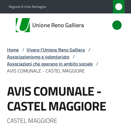
Vai al contenuto
Vai alla navigazione
Vai al footer
Regione Emilia-Romagna
Unione
Unione Reno Galliera
Reno
Galliera
Home
/
Vivere l'Unione Reno Galliera
/
Associazionismo e volontariato
/
Amministrazione
Associazioni che operano in ambito sociale
/
AVIS COMUNALE - CASTEL MAGGIORE
Novità
AVIS COMUNALE -
Salta al contenuto
Servizi
CASTEL MAGGIORE
Vivere
l'Unione
CASTEL MAGGIORE
Menu selezionato