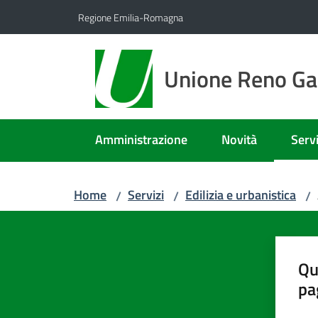
Vai al contenuto
Vai alla navigazione
Vai al footer
Regione Emilia-Romagna
Unione Reno Gal
Amministrazione
Novità
Servi
Menu
Home
Servizi
Edilizia e urbanistica
/
/
/
Qu
pa
Valut