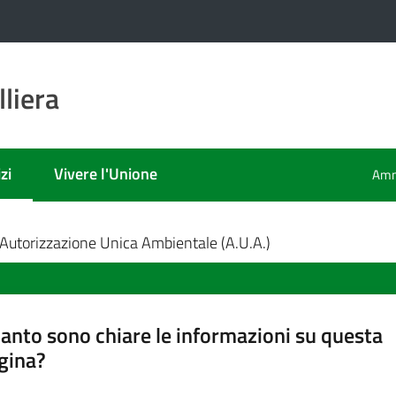
liera
zi
Vivere l'Unione
Amm
 selezionato
Autorizzazione Unica Ambientale (A.U.A.)
anto sono chiare le informazioni su questa
gina?
a da 1 a 5 stelle