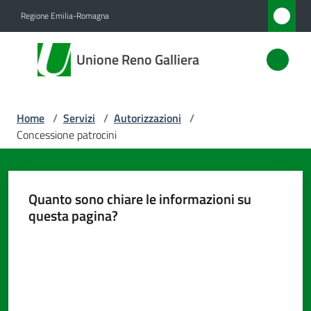
Vai al contenuto
Vai alla navigazione
Vai al footer
Regione Emilia-Romagna
Unione
Unione Reno Galliera
Reno
Galliera
Home
/
Servizi
/
Autorizzazioni
/
Concessione patrocini
Amministrazione
Novità
Quanto sono chiare le informazioni su
questa pagina?
Servizi
Menu selezionato
Valuta da 1 a 5 stelle
Vivere
l'Unione