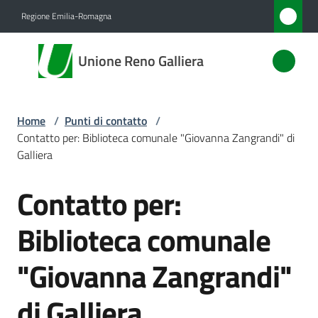
Vai al contenuto
Vai alla navigazione
Vai al footer
Regione Emilia-Romagna
Unione
Unione Reno Galliera
Reno
Galliera
Home
/
Punti di contatto
/
Contatto per: Biblioteca comunale "Giovanna Zangrandi" di
Amministrazione
Galliera
Contatto per:
Novità
Salta al contenuto
Biblioteca comunale
Servizi
"Giovanna Zangrandi"
Vivere
l'Unione
di Galliera