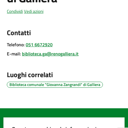
Condividi
Vedi azioni
Amministrazione
trasparente
Contatti
Telefono
:
051 6672920
Tutti
gli
E-mail
:
biblioteca.ga@renogalliera.it
argomenti...
Luoghi correlati
Seguici
Biblioteca comunale "Giovanna Zangrandi" di Galliera
su