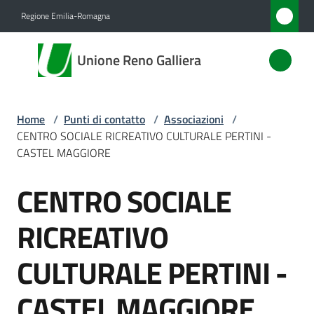
Vai al contenuto
Vai alla navigazione
Vai al footer
Regione Emilia-Romagna
Unione
Unione Reno Galliera
Reno
Galliera
Home
/
Punti di contatto
/
Associazioni
/
CENTRO SOCIALE RICREATIVO CULTURALE PERTINI -
Amministrazione
CASTEL MAGGIORE
CENTRO SOCIALE
Novità
Salta al contenuto
RICREATIVO
Servizi
CULTURALE PERTINI -
Vivere
l'Unione
CASTEL MAGGIORE