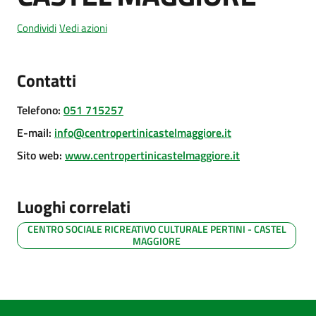
Condividi
Vedi azioni
Amministrazione
trasparente
Contatti
Telefono
:
051 715257
Tutti
gli
E-mail
:
info@centropertinicastelmaggiore.it
argomenti...
Sito web
:
www.centropertinicastelmaggiore.it
Luoghi correlati
Seguici
su
CENTRO SOCIALE RICREATIVO CULTURALE PERTINI - CASTEL
MAGGIORE