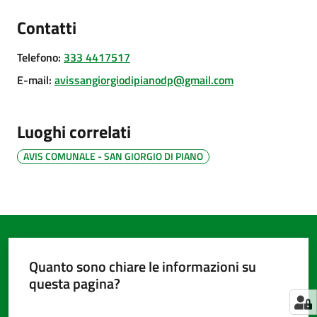
Contatti
Amministrazione
Telefono
:
333 4417517
trasparente
E-mail
:
avissangiorgiodipianodp@gmail.com
Tutti
Luoghi correlati
gli
argomenti...
AVIS COMUNALE - SAN GIORGIO DI PIANO
Seguici
su
Quanto sono chiare le informazioni su
questa pagina?
Valuta da 1 a 5 stelle