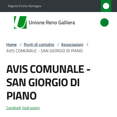
Vai al contenuto
Vai alla navigazione
Vai al footer
Regione Emilia-Romagna
Unione
Unione Reno Galliera
Reno
Galliera
Home
/
Punti di contatto
/
Associazioni
/
AVIS COMUNALE - SAN GIORGIO DI PIANO
Amministrazione
AVIS COMUNALE -
Salta al contenuto
Novità
SAN GIORGIO DI
Servizi
PIANO
Vivere
l'Unione
Condividi
Vedi azioni