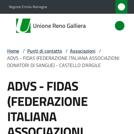
Vai al contenuto
Vai alla navigazione
Vai al footer
Regione Emilia-Romagna
Unione
Unione Reno Galliera
Reno
Galliera
Home
/
Punti di contatto
/
Associazioni
/
ADVS - FIDAS (FEDERAZIONE ITALIANA ASSOCIAZIONI
Amministrazione
DONATORI DI SANGUE) - CASTELLO D'ARGILE
ADVS - FIDAS
Novità
Salta al contenuto
(FEDERAZIONE
Servizi
ITALIANA
Vivere
l'Unione
ASSOCIAZIONI