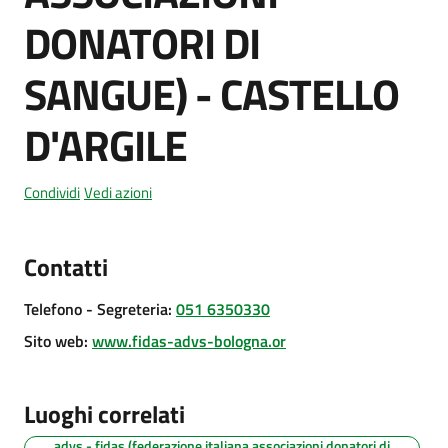
DONATORI DI
SANGUE) - CASTELLO
Amministrazione
trasparente
D'ARGILE
Tutti
gli
Condividi
Vedi azioni
argomenti...
Contatti
Seguici
Telefono
- Segreteria
:
051 6350330
su
Sito web
:
www.fidas-advs-bologna.or
Luoghi correlati
advs - fidas (federazione italiana associazioni donatori di