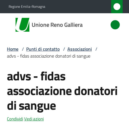
Vai al contenuto
Vai alla navigazione
Vai al footer
Regione Emilia-Romagna
Unione
Unione Reno Galliera
Reno
Galliera
Home
/
Punti di contatto
/
Associazioni
/
advs - fidas associazione donatori di sangue
Amministrazione
advs - fidas
Salta al contenuto
Novità
associazione donatori
Servizi
di sangue
Vivere
l'Unione
Condividi
Vedi azioni