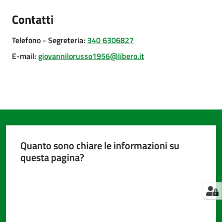
Contatti
Amministrazione
Telefono
- Segreteria
:
340 6306827
trasparente
E-mail
:
giovannilorusso1956@libero.it
Tutti
gli
argomenti...
Quanto sono chiare le informazioni su
Seguici
questa pagina?
su
Valuta da 1 a 5 stelle