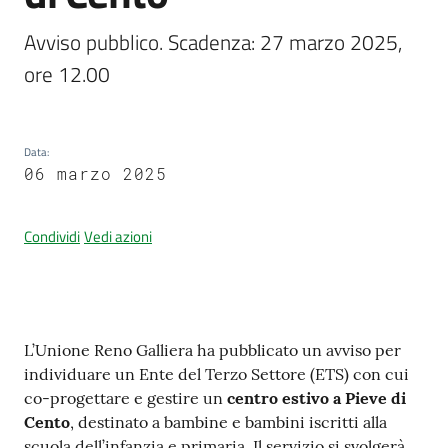
Avviso pubblico. Scadenza: 27 marzo 2025, 
ore 12.00
Amministrazione
trasparente
Data
:
Tutti
06 marzo 2025
gli
argomenti...
Condividi
Vedi azioni
Seguici
su
Contenuto
L’Unione Reno Galliera ha pubblicato un avviso per
individuare un Ente del Terzo Settore (ETS) con cui
co-progettare e gestire un
centro estivo a Pieve di
Cento
, destinato a bambine e bambini iscritti alla
scuola dell’infanzia e primaria. Il servizio si svolgerà