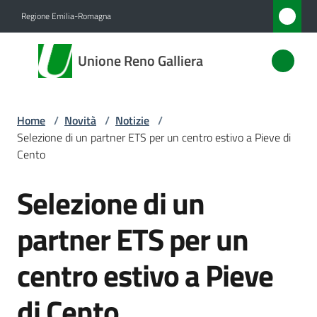
Vai al contenuto
Vai alla navigazione
Vai al footer
Regione Emilia-Romagna
Unione
Unione Reno Galliera
Reno
Galliera
Home
/
Novità
/
Notizie
/
Selezione di un partner ETS per un centro estivo a Pieve di
Amministrazione
Cento
Selezione di un
Novità
Salta al contenuto
Menu selezionato
partner ETS per un
Servizi
centro estivo a Pieve
Vivere
l'Unione
di Cento