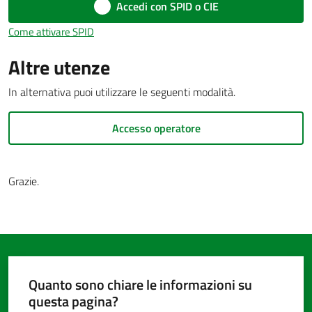
Accedi con SPID o CIE
Come attivare SPID
Amministrazione
Altre utenze
trasparente
In alternativa puoi utilizzare le seguenti modalità.
Tutti
gli
Accesso operatore
argomenti...
Grazie.
Seguici
su
Quanto sono chiare le informazioni su
questa pagina?