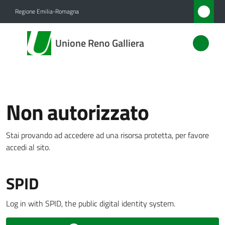
Vai al contenuto
Vai alla navigazione
Vai al footer
Regione Emilia-Romagna
Unione
Unione Reno Galliera
Reno
Galliera
Non autorizzato
Amministrazione
Stai provando ad accedere ad una risorsa protetta, per favore
Novità
accedi al sito.
Menu selezionato
Servizi
SPID
Vivere
l'Unione
Log in with SPID, the public digital identity system.