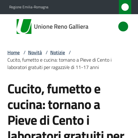
Vai al contenuto
Vai alla navigazione
Vai al footer
Regione Emilia-Romagna
Unione
Unione Reno Galliera
Reno
Galliera
Home
/
Novità
/
Notizie
/
Cucito, fumetto e cucina: tornano a Pieve di Cento i
Amministrazione
laboratori gratuiti per ragazzi/e di 11-17 anni
Cucito, fumetto e
Novità
Salta al contenuto
Menu selezionato
cucina: tornano a
Servizi
Pieve di Cento i
Vivere
l'Unione
laboratori gratuiti per