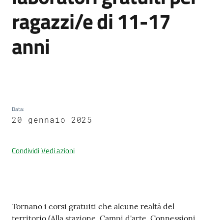
ragazzi/e di 11-17
anni
Amministrazione
trasparente
Tutti
gli
argomenti...
Data
:
20 gennaio 2025
Seguici
Condividi
Vedi azioni
su
Contenuto
Tornano i corsi gratuiti che alcune realtà del
territorio (Alla stazione, Campi d'arte, Connessioni