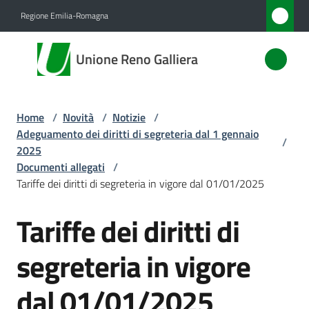
Vai al contenuto
Vai alla navigazione
Vai al footer
Regione Emilia-Romagna
Unione
Unione Reno Galliera
Reno
Galliera
Home
/
Novità
/
Notizie
/
Adeguamento dei diritti di segreteria dal 1 gennaio
/
Amministrazione
2025
Documenti allegati
/
Tariffe dei diritti di segreteria in vigore dal 01/01/2025
Novità
Menu selezionato
Tariffe dei diritti di
Servizi
segreteria in vigore
Vivere
l'Unione
dal 01/01/2025