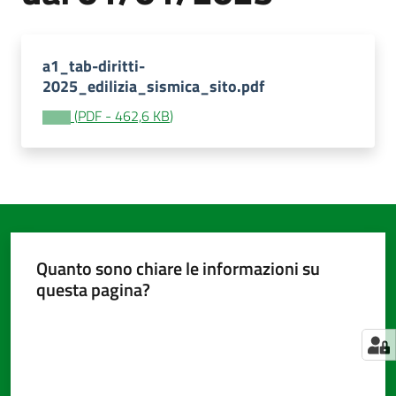
a1_tab-diritti-
Amministrazione
2025_edilizia_sismica_sito.pdf
trasparente
(
PDF
-
462,6 KB
)
Tutti
gli
argomenti...
Seguici
Quanto sono chiare le informazioni su
su
questa pagina?
Valuta da 1 a 5 stelle