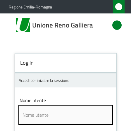
Vai al contenuto
Vai alla navigazione
Vai al footer
Regione Emilia-Romagna
Unione
Unione Reno Galliera
Reno
Galliera
Log In
Amministrazione
Novità
Accedi per iniziare la sessione
Servizi
Nome utente
Vivere
l'Unione