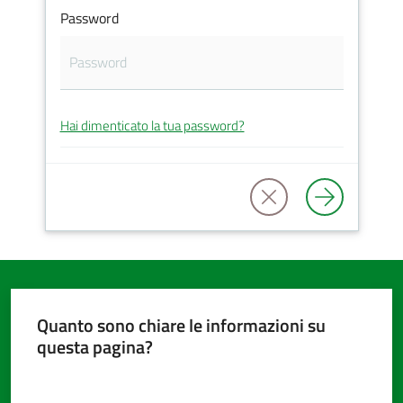
Password
Amministrazione
trasparente
Hai dimenticato la tua password?
Tutti
gli
argomenti...
Seguici
su
Quanto sono chiare le informazioni su
questa pagina?
Valuta da 1 a 5 stelle