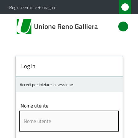
Vai al contenuto
Vai alla navigazione
Vai al footer
Regione Emilia-Romagna
Unione
Unione Reno Galliera
Reno
Galliera
Log In
Amministrazione
Novità
Accedi per iniziare la sessione
Servizi
Nome utente
Vivere
l'Unione