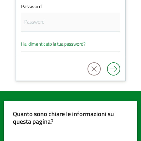
Password
Amministrazione
trasparente
Hai dimenticato la tua password?
Tutti
gli
argomenti...
Seguici
su
Quanto sono chiare le informazioni su
questa pagina?
Valuta da 1 a 5 stelle