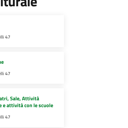
lturale
lli 47
he
lli 47
tri, Sale, Attività
 e attività con le scuole
lli 47