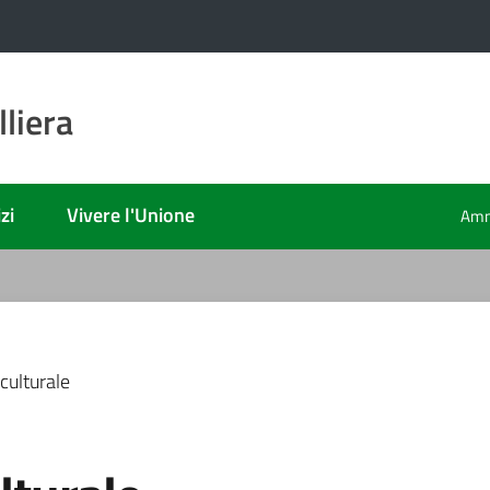
liera
zi
Vivere l'Unione
Amm
culturale