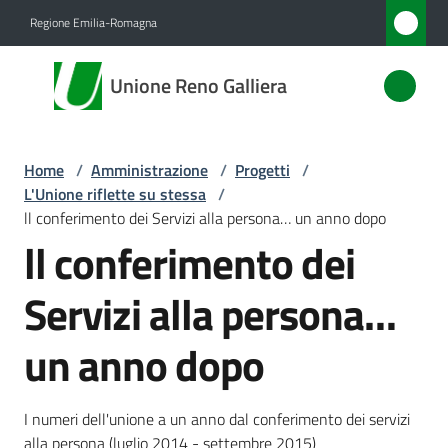
Vai al contenuto
Vai alla navigazione
Vai al footer
Regione Emilia-Romagna
Unione
Unione Reno Galliera
Reno
Galliera
Home
/
Amministrazione
/
Progetti
/
L'Unione riflette su stessa
/
Amministrazione
ll conferimento dei Servizi alla persona… un anno dopo
Menu selezionato
ll conferimento dei
Novità
Servizi alla persona…
Servizi
un anno dopo
Vivere
l'Unione
I numeri dell'unione a un anno dal conferimento dei servizi
alla persona (luglio 2014 - settembre 2015)