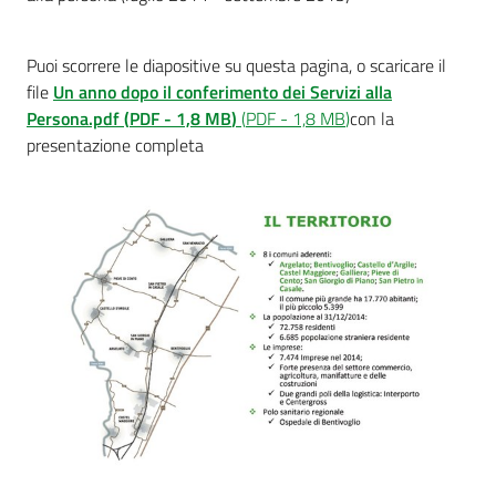
Puoi scorrere le diapositive su questa pagina, o scaricare il
Amministrazione
file
Un anno dopo il conferimento dei Servizi alla
trasparente
Persona.pdf
(
PDF
-
1,8 MB
)
(
PDF
-
1,8 MB
)
con la
presentazione completa
Tutti
gli
argomenti...
Seguici
su