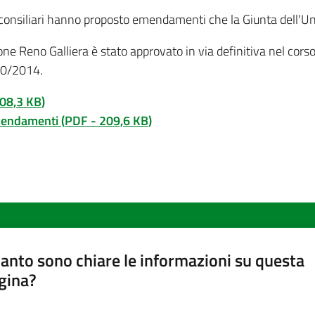
 consiliari hanno proposto emendamenti che la Giunta dell'Un
Reno Galliera è stato approvato in via definitiva nel corso 
10/2014.
08,3 KB
)
emendamenti
(
PDF
-
209,6 KB
)
anto sono chiare le informazioni su questa
gina?
a da 1 a 5 stelle