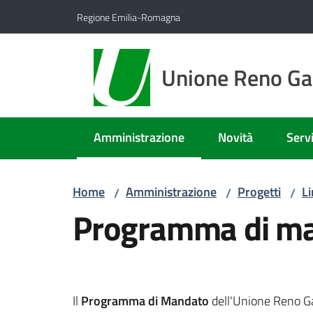
Vai al contenuto
Vai alla navigazione
Vai al footer
Regione Emilia-Romagna
Unione Reno Gal
Amministrazione
Novità
Servi
Menu selezionato
Home
Amministrazione
Progetti
L
/
/
/
Programma di m
Il
Programma di Mandato
dell'Unione Reno Gal