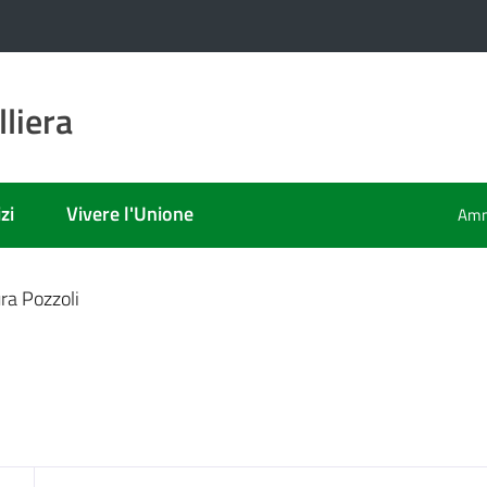
liera
zi
Vivere l'Unione
Amm
ra Pozzoli