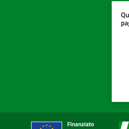
Qu
pa
Valut