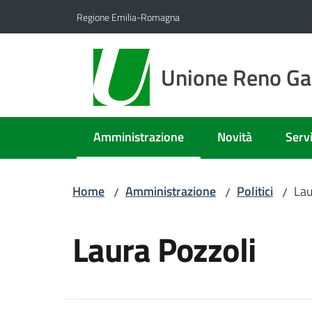
Vai al contenuto
Vai alla navigazione
Vai al footer
Regione Emilia-Romagna
Unione Reno Gal
Amministrazione
Novità
Servi
Menu selezionato
Home
Amministrazione
Politici
Lau
/
/
/
Salta al contenuto
Laura Pozzoli