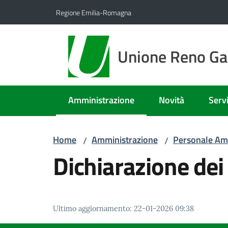
Vai al contenuto
Vai alla navigazione
Vai al footer
Regione Emilia-Romagna
Unione Reno Gal
Amministrazione
Novità
Servi
Menu selezionato
Home
Amministrazione
Personale Am
/
/
Dichiarazione dei 
Ultimo aggiornamento
:
22-01-2026 09:38