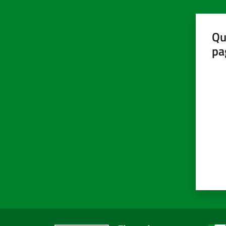
Qu
pa
Valut