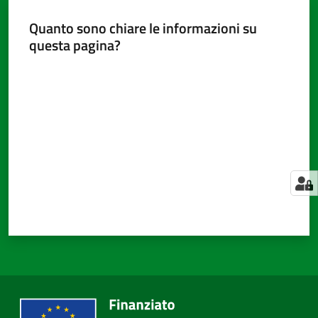
Quanto sono chiare le informazioni su
questa pagina?
Amministrazione
Valuta da 1 a 5 stelle
trasparente
Tutti
gli
argomenti...
Seguici
su