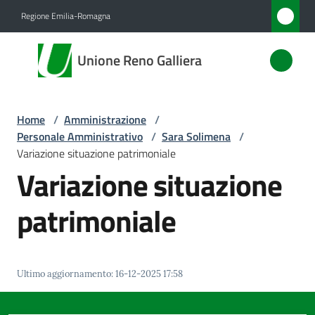
Vai al contenuto
Vai alla navigazione
Vai al footer
Regione Emilia-Romagna
Unione
Unione Reno Galliera
Reno
Galliera
Home
/
Amministrazione
/
Personale Amministrativo
/
Sara Solimena
/
Amministrazione
Variazione situazione patrimoniale
Menu selezionato
Variazione situazione
Novità
patrimoniale
Servizi
Vivere
Ultimo aggiornamento
:
16-12-2025 17:58
l'Unione