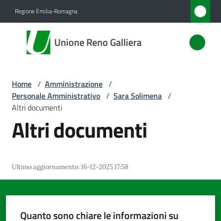
Vai al contenuto
Vai alla navigazione
Vai al footer
Regione Emilia-Romagna
Unione
Unione Reno Galliera
Reno
Galliera
Home
/
Amministrazione
/
Personale Amministrativo
/
Sara Solimena
/
Amministrazione
Altri documenti
Menu selezionato
Altri documenti
Novità
Servizi
Ultimo aggiornamento
:
16-12-2025 17:58
Vivere
l'Unione
Quanto sono chiare le informazioni su