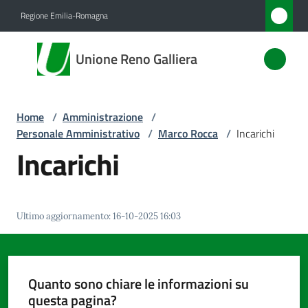
Vai al contenuto
Vai alla navigazione
Vai al footer
Regione Emilia-Romagna
Unione
Unione Reno Galliera
Reno
Galliera
Home
/
Amministrazione
/
Personale Amministrativo
/
Marco Rocca
/
Incarichi
Amministrazione
Incarichi
Menu selezionato
Novità
Ultimo aggiornamento
:
16-10-2025 16:03
Servizi
Vivere
l'Unione
Quanto sono chiare le informazioni su
questa pagina?