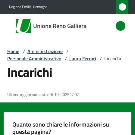
Vai al contenuto
Vai alla navigazione
Vai al footer
Regione Emilia-Romagna
Unione
Unione Reno Galliera
Reno
Galliera
Home
/
Amministrazione
/
Personale Amministrativo
/
Laura Ferrari
/
Incarichi
Amministrazione
Incarichi
Menu selezionato
Novità
Ultimo aggiornamento
:
16-10-2025 17:07
Servizi
Vivere
l'Unione
Quanto sono chiare le informazioni su
questa pagina?