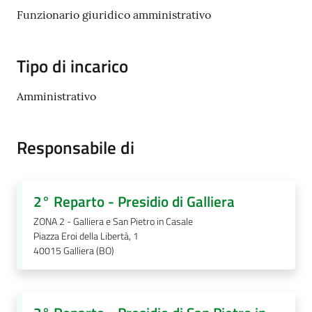
Funzionario giuridico amministrativo
Amministrazione
Tipo di incarico
trasparente
Amministrativo
Tutti
gli
Responsabile di
argomenti...
2° Reparto - Presidio di Galliera
Seguici
su
ZONA 2 - Galliera e San Pietro in Casale
Piazza Eroi della Libertà, 1
40015
Galliera (BO)