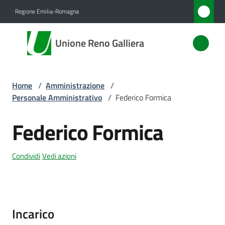
Vai al contenuto
Vai alla navigazione
Vai al footer
Regione Emilia-Romagna
Unione
Unione Reno Galliera
Reno
Galliera
Home
/
Amministrazione
/
Personale Amministrativo
/
Federico Formica
Amministrazione
Menu selezionato
Federico Formica
Salta al contenuto
Novità
Condividi
Vedi azioni
Servizi
Vivere
l'Unione
Incarico