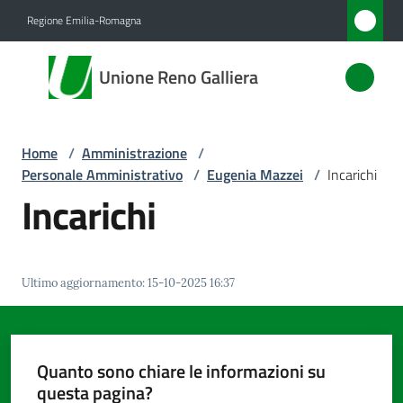
Vai al contenuto
Vai alla navigazione
Vai al footer
Regione Emilia-Romagna
Unione
Unione Reno Galliera
Reno
Galliera
Home
/
Amministrazione
/
Personale Amministrativo
/
Eugenia Mazzei
/
Incarichi
Amministrazione
Incarichi
Menu selezionato
Novità
Ultimo aggiornamento
:
15-10-2025 16:37
Servizi
Vivere
l'Unione
Quanto sono chiare le informazioni su
questa pagina?