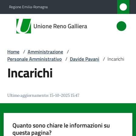
Vai al contenuto
Vai alla navigazione
Vai al footer
Regione Emilia-Romagna
Unione
Unione Reno Galliera
Reno
Galliera
Home
/
Amministrazione
/
Personale Amministrativo
/
Davide Pavani
/
Incarichi
Amministrazione
Incarichi
Menu selezionato
Novità
Ultimo aggiornamento
:
15-10-2025 15:47
Servizi
Vivere
l'Unione
Quanto sono chiare le informazioni su
questa pagina?