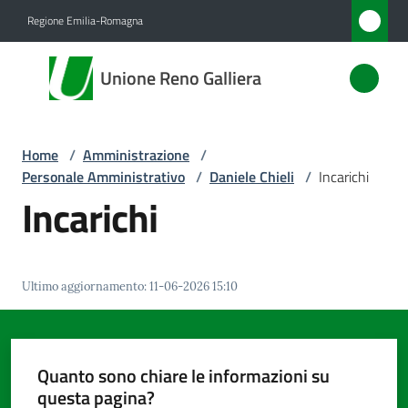
Vai al contenuto
Vai alla navigazione
Vai al footer
Regione Emilia-Romagna
Unione
Unione Reno Galliera
Reno
Galliera
Home
/
Amministrazione
/
Personale Amministrativo
/
Daniele Chieli
/
Incarichi
Amministrazione
Incarichi
Menu selezionato
Novità
Ultimo aggiornamento
:
11-06-2026 15:10
Servizi
Vivere
l'Unione
Quanto sono chiare le informazioni su
questa pagina?