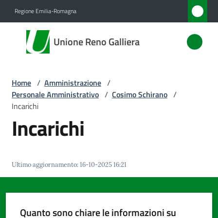
Vai al contenuto
Vai alla navigazione
Vai al footer
Regione Emilia-Romagna
Unione
Unione Reno Galliera
Reno
Galliera
Home
/
Amministrazione
/
Personale Amministrativo
/
Cosimo Schirano
/
Amministrazione
Incarichi
Menu selezionato
Incarichi
Novità
Servizi
Ultimo aggiornamento
:
16-10-2025 16:21
Vivere
l'Unione
Quanto sono chiare le informazioni su