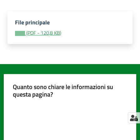
File principale
Amministrazione
trasparente
(
PDF
-
120,8 KB
)
Tutti
gli
argomenti...
Quanto sono chiare le informazioni su
Seguici
questa pagina?
su
Valuta da 1 a 5 stelle