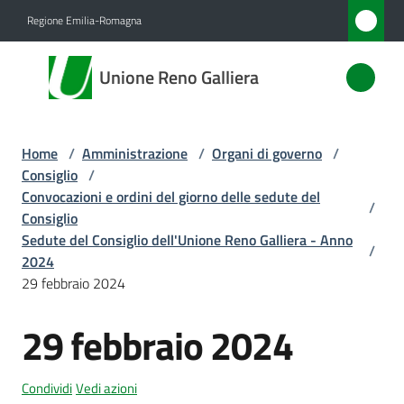
Vai al contenuto
Vai alla navigazione
Vai al footer
Regione Emilia-Romagna
Unione
Unione Reno Galliera
Reno
Galliera
Home
/
Amministrazione
/
Organi di governo
/
Consiglio
/
Amministrazione
Convocazioni e ordini del giorno delle sedute del
/
Menu selezionato
Consiglio
Sedute del Consiglio dell'Unione Reno Galliera - Anno
Novità
/
2024
29 febbraio 2024
Servizi
29 febbraio 2024
Vivere
l'Unione
Condividi
Vedi azioni