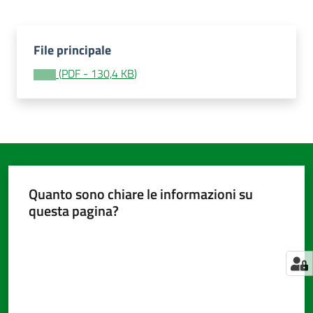
File principale
Amministrazione
trasparente
(
PDF
-
130,4 KB
)
Tutti
gli
argomenti...
Quanto sono chiare le informazioni su
Seguici
questa pagina?
su
Valuta da 1 a 5 stelle