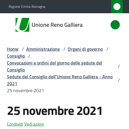
Vai al contenuto
Vai alla navigazione
Vai al footer
Regione Emilia-Romagna
Unione
Unione Reno Galliera
Reno
Galliera
Home
/
Amministrazione
/
Organi di governo
/
Consiglio
/
Amministrazione
Convocazioni e ordini del giorno delle sedute del
/
Menu selezionato
Consiglio
Sedute del Consiglio dell'Unione Reno Galliera - Anno
Novità
/
2021
25 novembre 2021
Servizi
25 novembre 2021
Vivere
l'Unione
Condividi
Vedi azioni