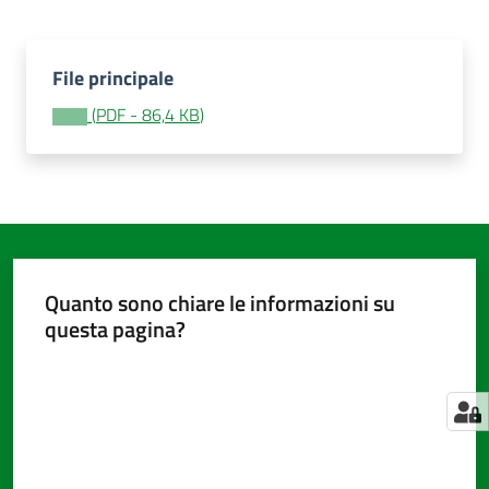
File principale
Amministrazione
trasparente
(
PDF
-
86,4 KB
)
Tutti
gli
argomenti...
Quanto sono chiare le informazioni su
Seguici
questa pagina?
su
Valuta da 1 a 5 stelle