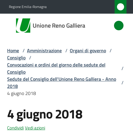
Vai al contenuto
Vai alla navigazione
Vai al footer
Regione Emilia-Romagna
Unione
Unione Reno Galliera
Reno
Galliera
Home
/
Amministrazione
/
Organi di governo
/
Consiglio
/
Amministrazione
Convocazioni e ordini del giorno delle sedute del
/
Menu selezionato
Consiglio
Sedute del Consiglio dell'Unione Reno Galliera - Anno
Novità
/
2018
4 giugno 2018
Servizi
4 giugno 2018
Vivere
l'Unione
Condividi
Vedi azioni