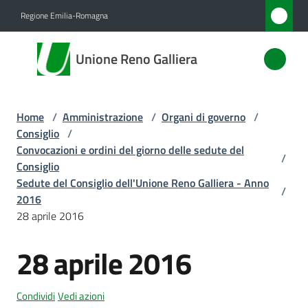
Vai al contenuto
Vai alla navigazione
Vai al footer
Regione Emilia-Romagna
Unione
Unione Reno Galliera
Reno
Galliera
Home
/
Amministrazione
/
Organi di governo
/
Consiglio
/
Amministrazione
Convocazioni e ordini del giorno delle sedute del
/
Menu selezionato
Consiglio
Sedute del Consiglio dell'Unione Reno Galliera - Anno
Novità
/
2016
28 aprile 2016
Servizi
28 aprile 2016
Vivere
l'Unione
Condividi
Vedi azioni