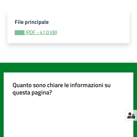
File principale
Amministrazione
trasparente
(
PDF
-
41,0 KB
)
Tutti
gli
argomenti...
Quanto sono chiare le informazioni su
Seguici
questa pagina?
su
Valuta da 1 a 5 stelle