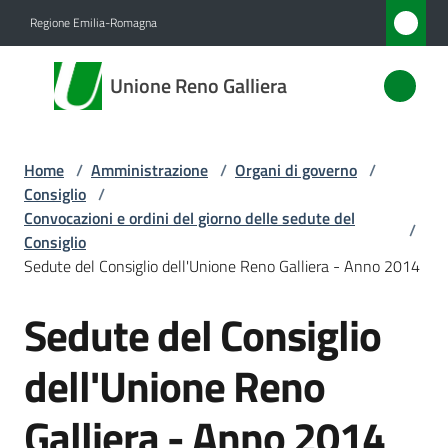
Vai al contenuto
Vai alla navigazione
Vai al footer
Regione Emilia-Romagna
Unione
Unione Reno Galliera
Reno
Galliera
Home
/
Amministrazione
/
Organi di governo
/
Consiglio
/
Amministrazione
Convocazioni e ordini del giorno delle sedute del
/
Menu selezionato
Consiglio
Sedute del Consiglio dell'Unione Reno Galliera - Anno 2014
Novità
Sedute del Consiglio
Salta al contenuto
Servizi
dell'Unione Reno
Vivere
l'Unione
Galliera - Anno 2014