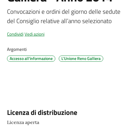
Convocazioni e ordini del giorno delle sedute 
del Consiglio relative all’anno selezionato
Amministrazione
trasparente
Condividi
Vedi azioni
Tutti
Argomenti
gli
Accesso all'informazione
L'Unione Reno Galliera
argomenti...
Seguici
su
Descrizione
Licenza di distribuzione
Licenza aperta