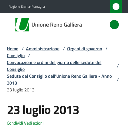
Vai al contenuto
Vai alla navigazione
Vai al footer
Regione Emilia-Romagna
Unione
Unione Reno Galliera
Reno
Galliera
Home
/
Amministrazione
/
Organi di governo
/
Consiglio
/
Amministrazione
Convocazioni e ordini del giorno delle sedute del
/
Menu selezionato
Consiglio
Sedute del Consiglio dell'Unione Reno Galliera - Anno
Novità
/
2013
23 luglio 2013
Servizi
23 luglio 2013
Vivere
l'Unione
Condividi
Vedi azioni