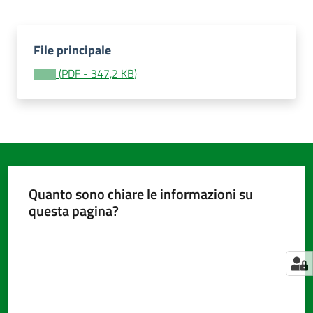
File principale
Amministrazione
trasparente
(
PDF
-
347,2 KB
)
Tutti
gli
argomenti...
Quanto sono chiare le informazioni su
Seguici
questa pagina?
su
Valuta da 1 a 5 stelle