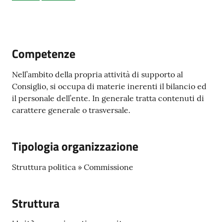
Amministrazione
Competenze
trasparente
Nell’ambito della propria attività di supporto al
Tutti
Consiglio, si occupa di materie inerenti il bilancio ed
gli
il personale dell’ente. In generale tratta contenuti di
argomenti...
carattere generale o trasversale.
Tipologia organizzazione
Seguici
su
Struttura politica » Commissione
Struttura