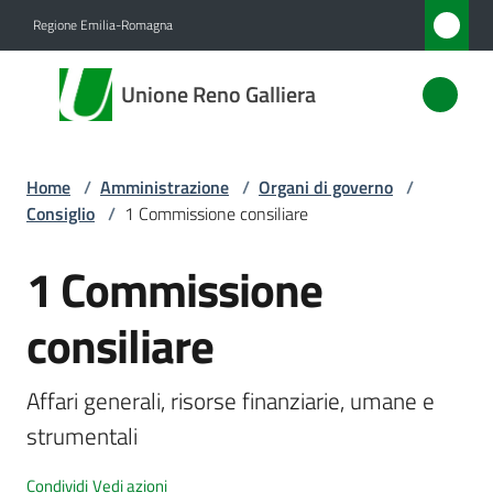
Vai al contenuto
Vai alla navigazione
Vai al footer
Regione Emilia-Romagna
Unione
Unione Reno Galliera
Reno
Galliera
Home
/
Amministrazione
/
Organi di governo
/
Consiglio
/
1 Commissione consiliare
Amministrazione
Menu selezionato
1 Commissione
Salta al contenuto
Novità
consiliare
Servizi
Affari generali, risorse finanziarie, umane e 
Vivere
strumentali
l'Unione
Condividi
Vedi azioni