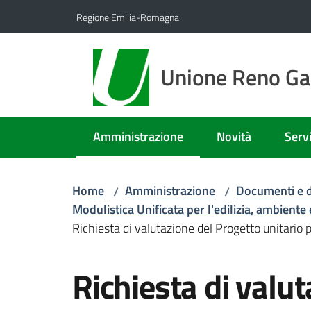
Vai al contenuto
Vai alla navigazione
Vai al footer
Regione Emilia-Romagna
Unione Reno Gal
Amministrazione
Novità
Servi
Menu selezionato
Home
Amministrazione
Documenti e d
/
/
Modulistica Unificata per l'edilizia, ambiente
Richiesta di valutazione del Progetto unitario p
Richiesta di valu