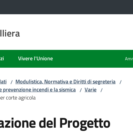
liera
zi
Vivere l'Unione
Amm
ati
Modulistica, Normativa e Diritti di segreteria
/
/
 e prevenzione incendi e la sismica
Varie
/
/
er corte agricola
tazione del Progetto