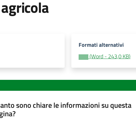
 agricola
Formati alternativi
(
Word
-
243,0 KB
)
anto sono chiare le informazioni su questa
gina?
a da 1 a 5 stelle