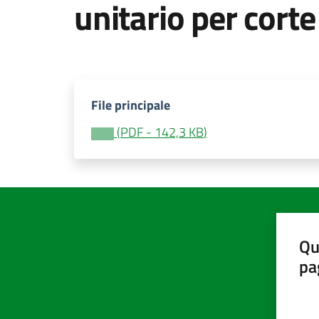
unitario per corte
File principale
(
PDF
-
142,3 KB
)
Qu
pa
Valut