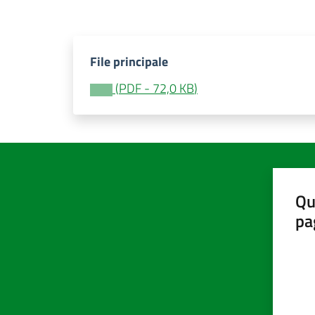
File principale
(
PDF
-
72,0 KB
)
Qu
pa
Valut