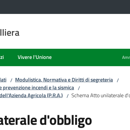
liera
zi
Vivere l'Unione
Amm
ati
Modulistica, Normativa e Diritti di segreteria
/
/
 e prevenzione incendi e la sismica
/
l'Azienda Agricola (P.R.A.)
Schema Atto unilaterale d'
/
terale d'obbligo