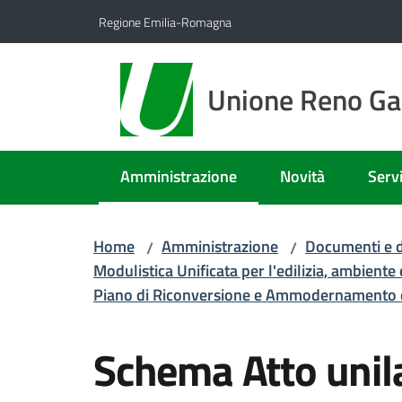
Vai al contenuto
Vai alla navigazione
Vai al footer
Regione Emilia-Romagna
Unione Reno Gal
Amministrazione
Novità
Servi
Menu selezionato
Home
Amministrazione
Documenti e d
/
/
Modulistica Unificata per l'edilizia, ambiente
Piano di Riconversione e Ammodernamento del
Schema Atto unila