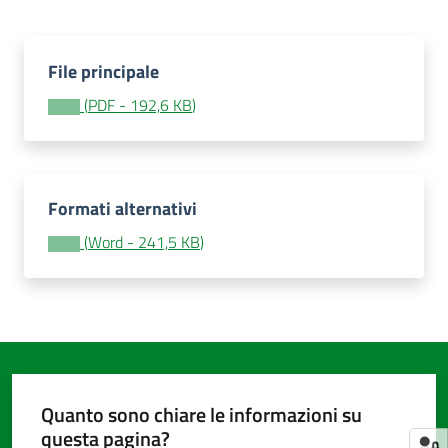
File principale
Amministrazione
trasparente
(
PDF
-
192,6 KB
)
Tutti
gli
argomenti...
Formati alternativi
(
Word
-
241,5 KB
)
Seguici
su
Quanto sono chiare le informazioni su
questa pagina?