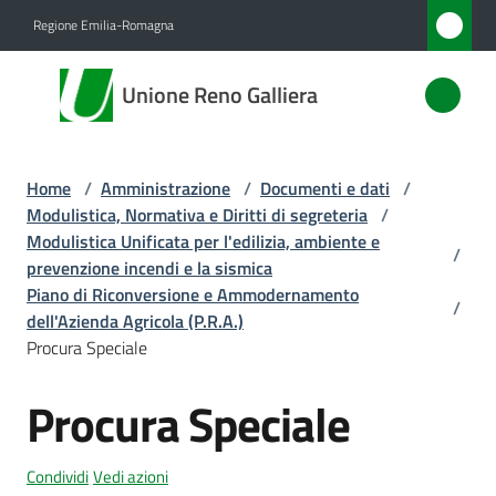
Vai al contenuto
Vai alla navigazione
Vai al footer
Regione Emilia-Romagna
Unione
Unione Reno Galliera
Reno
Galliera
Home
/
Amministrazione
/
Documenti e dati
/
Modulistica, Normativa e Diritti di segreteria
/
Amministrazione
Modulistica Unificata per l'edilizia, ambiente e
/
Menu selezionato
prevenzione incendi e la sismica
Piano di Riconversione e Ammodernamento
Novità
/
dell'Azienda Agricola (P.R.A.)
Procura Speciale
Servizi
Procura Speciale
Vivere
l'Unione
Condividi
Vedi azioni