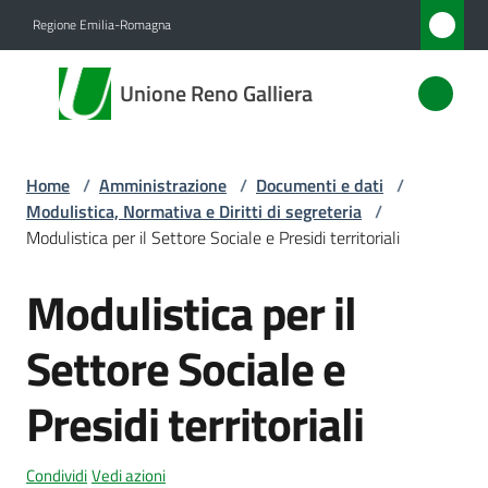
Vai al contenuto
Vai alla navigazione
Vai al footer
Regione Emilia-Romagna
Unione
Unione Reno Galliera
Reno
Galliera
Home
/
Amministrazione
/
Documenti e dati
/
Modulistica, Normativa e Diritti di segreteria
/
Amministrazione
Modulistica per il Settore Sociale e Presidi territoriali
Menu selezionato
Modulistica per il
Novità
Settore Sociale e
Servizi
Presidi territoriali
Vivere
l'Unione
Condividi
Vedi azioni