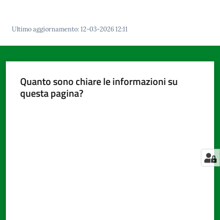
Ultimo aggiornamento
:
12-03-2026 12:11
Amministrazione
trasparente
Tutti
Quanto sono chiare le informazioni su
gli
questa pagina?
argomenti...
Valuta da 1 a 5 stelle
Seguici
su