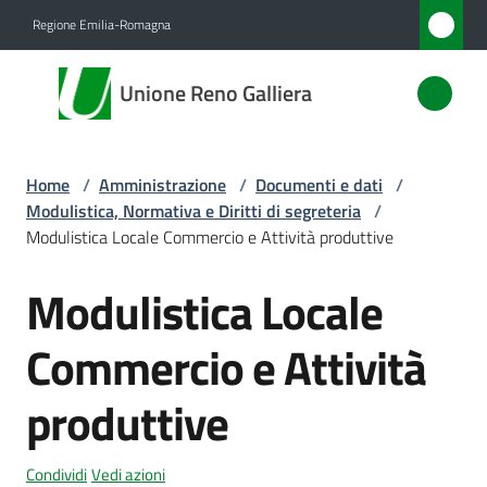
Vai al contenuto
Vai alla navigazione
Vai al footer
Regione Emilia-Romagna
Unione
Unione Reno Galliera
Reno
Galliera
Home
/
Amministrazione
/
Documenti e dati
/
Modulistica, Normativa e Diritti di segreteria
/
Amministrazione
Modulistica Locale Commercio e Attività produttive
Menu selezionato
Modulistica Locale
Novità
Commercio e Attività
Servizi
produttive
Vivere
l'Unione
Condividi
Vedi azioni